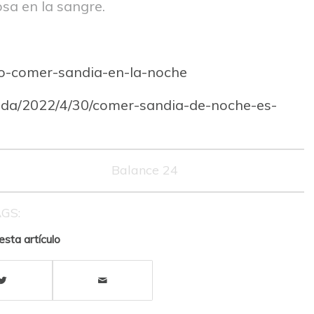
sa en la sangre.
lo-comer-sandia-en-la-noche
vida/2022/4/30/comer-sandia-de-noche-es-
Balance 24
GS:
sta artículo