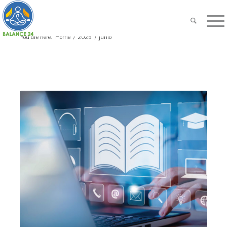
You are here:
Home
/
2025
/
junio