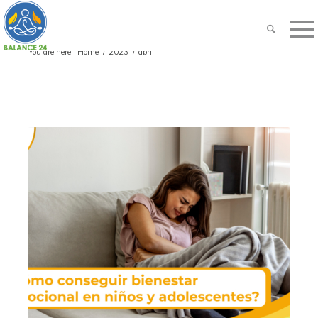
You are here:
Home
/
2023
/
abril